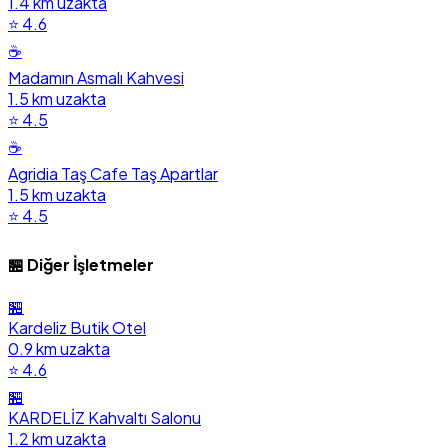
1.4 km uzakta
⭐ 4.6
☕
Madamın Asmalı Kahvesi
1.5 km uzakta
⭐ 4.5
☕
Agridia Taş Cafe Taş Apartlar
1.5 km uzakta
⭐ 4.5
🏪 Diğer İşletmeler
🏪
Kardeliz Butik Otel
0.9 km uzakta
⭐ 4.6
🏪
KARDELİZ Kahvaltı Salonu
1.2 km uzakta