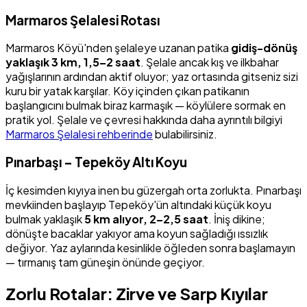
Marmaros Şelalesi Rotası
Marmaros Köyü'nden şelaleye uzanan patika
gidiş-dönüş
yaklaşık 3 km, 1,5–2 saat
. Şelale ancak kış ve ilkbahar
yağışlarının ardından aktif oluyor; yaz ortasında gitseniz sizi
kuru bir yatak karşılar. Köy içinden çıkan patikanın
başlangıcını bulmak biraz karmaşık — köylülere sormak en
pratik yol. Şelale ve çevresi hakkında daha ayrıntılı bilgiyi
Marmaros Şelalesi rehberinde
bulabilirsiniz.
Pınarbaşı – Tepeköy Altı Koyu
İç kesimden kıyıya inen bu güzergah orta zorlukta. Pınarbaşı
mevkiinden başlayıp Tepeköy'ün altındaki küçük koyu
bulmak yaklaşık
5 km alıyor, 2–2,5 saat
. İniş dikine;
dönüşte bacaklar yakıyor ama koyun sağladığı ıssızlık
değiyor. Yaz aylarında kesinlikle öğleden sonra başlamayın
— tırmanış tam güneşin önünde geçiyor.
Zorlu Rotalar: Zirve ve Sarp Kıyılar