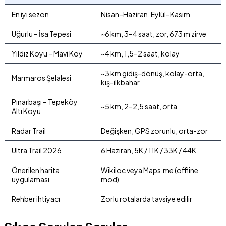
En iyi sezon
Nisan–Haziran, Eylül–Kasım
Uğurlu – İsa Tepesi
~6 km, 3–4 saat, zor, 673 m zirve
Yıldız Koyu – Mavi Koy
~4 km, 1,5–2 saat, kolay
~3 km gidiş-dönüş, kolay-orta,
Marmaros Şelalesi
kış-ilkbahar
Pınarbaşı – Tepeköy
~5 km, 2–2,5 saat, orta
Altı Koyu
Radar Trail
Değişken, GPS zorunlu, orta-zor
Ultra Trail 2026
6 Haziran, 5K / 11K / 33K / 44K
Önerilen harita
Wikiloc veya Maps.me (offline
uygulaması
mod)
Rehber ihtiyacı
Zorlu rotalarda tavsiye edilir