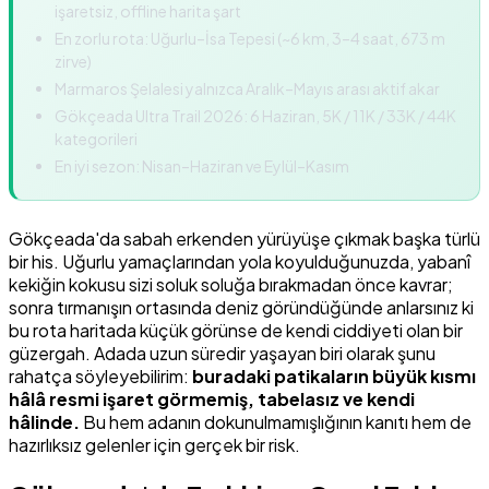
işaretsiz, offline harita şart
En zorlu rota: Uğurlu–İsa Tepesi (~6 km, 3–4 saat, 673 m
zirve)
Marmaros Şelalesi yalnızca Aralık–Mayıs arası aktif akar
Gökçeada Ultra Trail 2026: 6 Haziran, 5K / 11K / 33K / 44K
kategorileri
En iyi sezon: Nisan–Haziran ve Eylül–Kasım
Gökçeada'da sabah erkenden yürüyüşe çıkmak başka türlü
bir his. Uğurlu yamaçlarından yola koyulduğunuzda, yabanî
kekiğin kokusu sizi soluk soluğa bırakmadan önce kavrar;
sonra tırmanışın ortasında deniz göründüğünde anlarsınız ki
bu rota haritada küçük görünse de kendi ciddiyeti olan bir
güzergah. Adada uzun süredir yaşayan biri olarak şunu
rahatça söyleyebilirim:
buradaki patikaların büyük kısmı
hâlâ resmi işaret görmemiş, tabelasız ve kendi
hâlinde.
Bu hem adanın dokunulmamışlığının kanıtı hem de
hazırlıksız gelenler için gerçek bir risk.