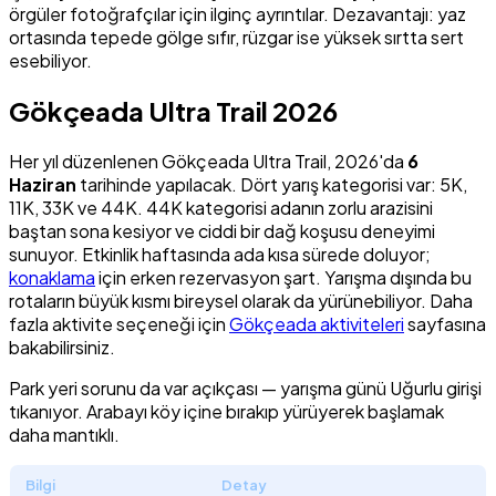
örgüler fotoğrafçılar için ilginç ayrıntılar. Dezavantajı: yaz
ortasında tepede gölge sıfır, rüzgar ise yüksek sırtta sert
esebiliyor.
Gökçeada Ultra Trail 2026
Her yıl düzenlenen Gökçeada Ultra Trail, 2026'da
6
Haziran
tarihinde yapılacak. Dört yarış kategorisi var: 5K,
11K, 33K ve 44K. 44K kategorisi adanın zorlu arazisini
baştan sona kesiyor ve ciddi bir dağ koşusu deneyimi
sunuyor. Etkinlik haftasında ada kısa sürede doluyor;
konaklama
için erken rezervasyon şart. Yarışma dışında bu
rotaların büyük kısmı bireysel olarak da yürünebiliyor. Daha
fazla aktivite seçeneği için
Gökçeada aktiviteleri
sayfasına
bakabilirsiniz.
Park yeri sorunu da var açıkçası — yarışma günü Uğurlu girişi
tıkanıyor. Arabayı köy içine bırakıp yürüyerek başlamak
daha mantıklı.
Bilgi
Detay