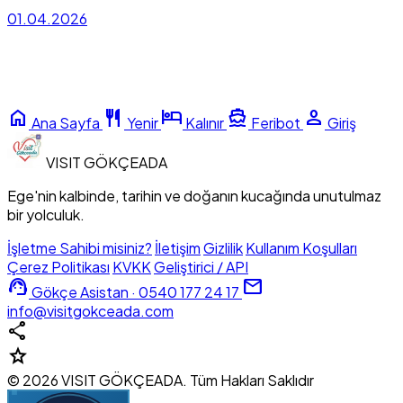
01.04.2026
home
restaurant
hotel
directions_boat
person
Ana Sayfa
Yenir
Kalınır
Feribot
Giriş
VISIT
GÖKÇEADA
Ege'nin kalbinde, tarihin ve doğanın kucağında unutulmaz
bir yolculuk.
İşletme Sahibi misiniz?
İletişim
Gizlilik
Kullanım Koşulları
Çerez Politikası
KVKK
Geliştirici / API
support_agent
mail
Gökçe Asistan · 0540 177 24 17
info@visitgokceada.com
share
star
© 2026 VISIT GÖKÇEADA. Tüm Hakları Saklıdır