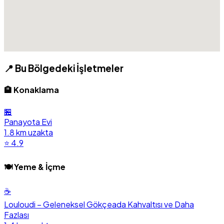
📍 Bu Bölgedeki İşletmeler
🏨 Konaklama
🏪
Panayota Evi
1.8 km uzakta
⭐ 4.9
🍽️ Yeme & İçme
☕
Louloudi – Geleneksel Gökçeada Kahvaltısı ve Daha
Fazlası