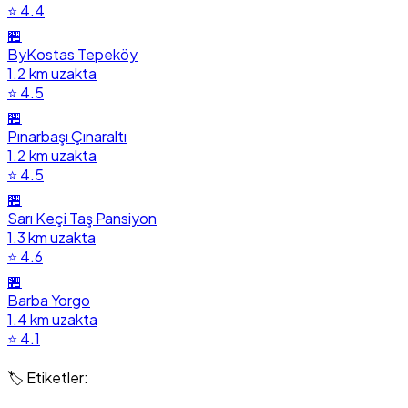
⭐ 4.4
🏪
ByKostas Tepeköy
1.2 km uzakta
⭐ 4.5
🏪
Pınarbaşı Çınaraltı
1.2 km uzakta
⭐ 4.5
🏪
Sarı Keçi Taş Pansiyon
1.3 km uzakta
⭐ 4.6
🏪
Barba Yorgo
1.4 km uzakta
⭐ 4.1
🏷️ Etiketler: