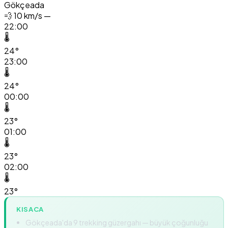
Gökçeada
💨
10 km/s —
22:00
🌡️
24°
23:00
🌡️
24°
00:00
🌡️
23°
01:00
🌡️
23°
02:00
🌡️
23°
KISACA
Gökçeada'da 9 trekking güzergahı — büyük çoğunluğu