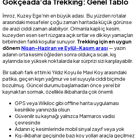
Gökçeada'da Trekking: Genel Tablo
İmroz, Kuzey Ege'nin en büyük adası. Bu yüzden rotalar
arasındaki mesafeler çoğu zaman haritada küçük görünse
de arazi ciddi zaman alabiliyor. Ormanla kaplı iç kesim,
kuzeyden esen sert rüzgara açık sırtlar ve dik kıyı yamaçları
birbirinden farklı koşullar sunuyor.
Trekking için en uygun
dönem
Nisan–Haziran ve Eylül–Kasım arası
— yazın
adanın orta kesimi öğleden sonra oldukça sıcak, kış
aylarında ise yüksek noktalarda kar sürprizi sizi karşılayabilir.
Bir sabah fark ettim ki Yıldız Koyu ile Mavi Koy arasındaki
patika, geçen kışın yağmur ve sel suyuyla ciddi biçimde
bozulmuş. Güncel durumu başlamadan önce yerel bir
kaynaktan sormak, özellikle ilkbaharda çok önemli.
GPS veya Wikiloc gibi offline harita uygulaması
kesinlikle yanınızda olsun
Güvenilir su kaynağı yalnızca Marmaros vadisi
çevresinde
Adanın iç kesimlerinde mobil sinyal zayıf veya yok
Kış–ilkbahar geçişinde bazı koy yolları araçla geçilmez