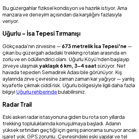
Bu güzergahlar fiziksel kondisyon ve hazırlık istiyor. Ama
manzara ve deneyim açısından da karşılığını fazlasıyla
veriyor.
Uğurlu – İsa Tepesi Tırmanışı
Gökçeada'nın zirvesine —
673 metrelik İsa Tepesi'ne
—
çıkan bu güzergah adadaki trekking rotaları arasında en
zorlu ve en ödüllendirici olanı. Uğurlu Köyü'nden başlayıp
zirveye ulaşmak
yaklaşık 6 km, 3–4 saat
sürüyor. Net
havada tepeden Semadirek Adası bile görünüyor. Kış
aylarında zirve çevresine zaman zaman kar yağıyor — yanlış
kıyafetle çıkmak ciddi risk. Uğurlu bölgesiyle ilgili daha fazla
bilgiyi
Uğurlu rehberinde
bulabilirsiniz.
Radar Trail
Eski askeri radar istasyonuna giden bu rota son yıllarda
trekking topluluklarında konuşulmaya başladı. Adanın
yüksek sırtından geçtiği için geniş panorama sunuyor ancak
işaret yok, GPS zorunlu. Çevresindeki eski yapılar ve tel