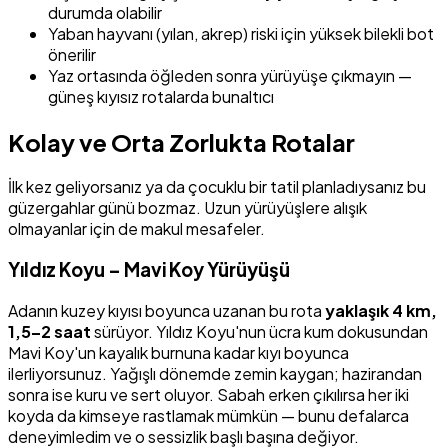
durumda olabilir
Yaban hayvanı (yılan, akrep) riski için yüksek bilekli bot
önerilir
Yaz ortasında öğleden sonra yürüyüşe çıkmayın —
güneş kıyısız rotalarda bunaltıcı
Kolay ve Orta Zorlukta Rotalar
İlk kez geliyorsanız ya da çocuklu bir tatil planladıysanız bu
güzergahlar günü bozmaz. Uzun yürüyüşlere alışık
olmayanlar için de makul mesafeler.
Yıldız Koyu – Mavi Koy Yürüyüşü
Adanın kuzey kıyısı boyunca uzanan bu rota
yaklaşık 4 km,
1,5–2 saat
sürüyor. Yıldız Koyu'nun ücra kum dokusundan
Mavi Koy'un kayalık burnuna kadar kıyı boyunca
ilerliyorsunuz. Yağışlı dönemde zemin kaygan; hazirandan
sonra ise kuru ve sert oluyor. Sabah erken çıkılırsa her iki
koyda da kimseye rastlamak mümkün — bunu defalarca
deneyimledim ve o sessizlik başlı başına değiyor.