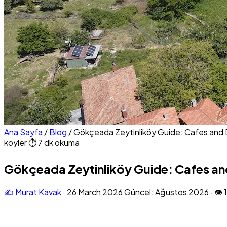
Ana Sayfa
/
Blog
/
Gökçeada Zeytinliköy Guide: Cafes and
koyler
⏱ 7 dk okuma
Gökçeada Zeytinliköy Guide: Cafes an
✍️ Murat Kavak
·
26 March 2026
Güncel: Ağustos 2026
·
👁 