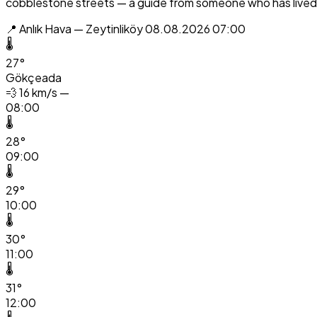
cobblestone streets — a guide from someone who has lived 
📍 Anlık Hava — Zeytinliköy
08.08.2026 07:00
🌡️
27°
Gökçeada
💨
16 km/s —
08:00
🌡️
28°
09:00
🌡️
29°
10:00
🌡️
30°
11:00
🌡️
31°
12:00